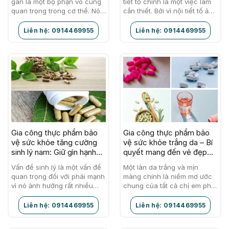
gan là một bộ phận vô cùng
tiết tố chính là một việc làm
quan trọng trong cơ thể. Nó
cần thiết. Bởi vì nội tiết tố ảnh
thực hiện khoảng 500 chức
hưởng rất nhiều đến cuộc
năng mỗi ngày để…
sống…
Liên hệ: 0914469955
Liên hệ: 0914469955
Gia công thực phẩm bảo
Gia công thực phẩm bảo
vệ sức khỏe tăng cường
vệ sức khỏe trắng da – Bí
sinh lý nam: Giữ gìn hạnh
quyết mang đến vẻ đẹp
phúc gia đình
chuẩn Á Đông
Vấn đề sinh lý là một vấn đề
Một làn da trắng và mịn
quan trọng đối với phái mạnh
màng chính là niềm mơ ước
vì nó ảnh hưởng rất nhiều
chung của tất cả chị em phụ
đến hạnh phúc gia đình. Hiện
nữ. Hàn Quốc chính là hình
nay, dưới…
mẫu lý tưởng…
Liên hệ: 0914469955
Liên hệ: 0914469955