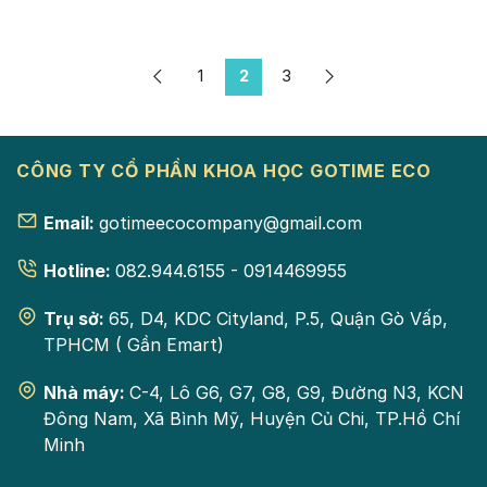
1
2
3
CÔNG TY CỔ PHẦN KHOA HỌC GOTIME ECO
Email:
gotimeecocompany@gmail.com
Hotline:
082.944.6155 - 0914469955
Trụ sở:
65, D4, KDC Cityland, P.5, Quận Gò Vấp,
TPHCM ( Gần Emart)
Nhà máy:
C-4, Lô G6, G7, G8, G9, Đường N3, KCN
Đông Nam, Xã Bình Mỹ, Huyện Củ Chi, TP.Hồ Chí
Minh