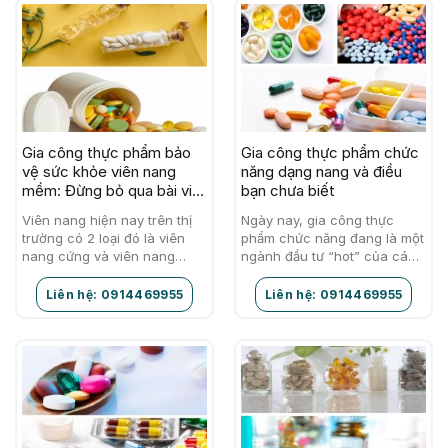
Gia công thực phẩm bảo
Gia công thực phẩm chức
vệ sức khỏe viên nang
năng dạng nang và điều
mềm: Đừng bỏ qua bài viết
bạn chưa biết
này nếu muốn thành công
Viên nang hiện nay trên thị
Ngày nay, gia công thực
trường có 2 loại đó là viên
phẩm chức năng đang là một
nang cứng và viên nang
ngành đầu tư “hot” của các
mềm. Hôm nay, bài viết này
doanh nghiệp. Các thương
sẽ đưa chúng ta…
hiệu thực phẩm chức năng
Liên hệ: 0914469955
Liên hệ: 0914469955
ngày càng…