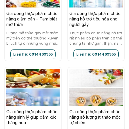
Gia công thực phẩm chức
Gia công thực phẩm chức
năng giảm cân – Tạm biệt
năng hỗ trợ tiêu hóa cho
mỡ thừa
người gầy
Lượng mỡ thừa gây mất thẩm
Thực phẩm chức năng hỗ trợ
mỹ trên cơ thể thường xuyên
rất nhiều bộ phận trên cơ thể
bị tích tụ ở những vùng như
chúng ta như gan, thận, não,
đùi, eo, bụng dưới, bắp tay,
máu, mắt, tim, dạ dày,... Ngoài
cằm,... khiến cho…
ra, còn hỗ…
Liên hệ: 0914469955
Liên hệ: 0914469955
Gia công thực phẩm chức
Gia công thực phẩm chức
năng sinh lý giúp cảm xúc
năng số lượng ít thảo mộc
thăng hoa
tự nhiên