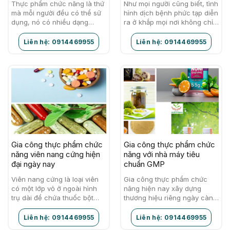
Thực phẩm chức năng là thứ
Như mọi người cũng biết, tình
mà mỗi người đều có thể sử
hình dịch bệnh phức tạp diễn
dụng, nó có nhiều dạng
ra ở khắp mọi nơi không chỉ
cùng nhiều công dụng hỗ trợ
Việt Nam mà còn các nước
các chức năng khác…
khác. Loại dịch…
Liên hệ: 0914469955
Liên hệ: 0914469955
Gia công thực phẩm chức
Gia công thực phẩm chức
năng viên nang cứng hiện
năng với nhà máy tiêu
đại ngày nay
chuẩn GMP
Viên nang cứng là loại viên
Gia công thực phẩm chức
có một lớp vỏ ở ngoài hình
năng hiện nay xây dựng
trụ dài để chứa thuốc bột
thương hiệu riêng ngày càng
hay cốm ở bên trong. Lớp vỏ
được nhiều người quan tâm
này có…
lự chọn vì nó bảo vệ và
Liên hệ: 0914469955
Liên hệ: 0914469955
cung…