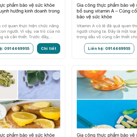
hực phẩm bảo vệ sức khỏe
Gia công thực phẩm bảo vệ
huynh hướng kinh doanh trong
bổ sung vitamin A – Củng cố
bảo vệ sức khỏe
là cơ quan thực hiện chức năng
Vitamin A có lẽ đã quá quen th
on người. Vì vậy, vai trò của nó
người chúng ta. Đây là một loại
ng và cần thiết. Trước đây,…
trong dầu vô cùng cần thiết c
hệ: 0914469955
Chi tiết
Liên hệ: 0914469955
hực phẩm bảo vệ sức khỏe
Gia công thực phẩm bảo vệ