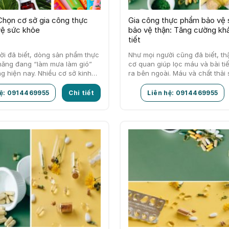
Chọn cơ sở gia công thực
Gia công thực phẩm bảo vệ
ệ sức khỏe
bảo vệ thận: Tăng cường khả
tiết
ời đã biết, dòng sản phẩm thực
Như mọi người cũng đã biết, th
ăng đang “làm mưa làm gió”
cơ quan giúp lọc máu và bài tiế
ờng hiện nay. Nhiều cơ sở kinh
ra bên ngoài. Máu và chất thải
…
hệ: 0914469955
Chi tiết
Liên hệ: 0914469955