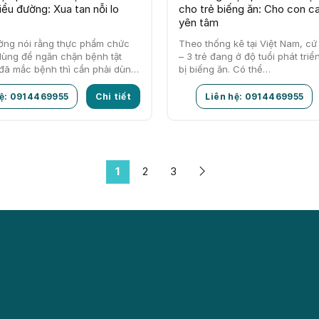
iểu đường: Xua tan nỗi lo
cho trẻ biếng ăn: Cho con c
yên tâm
ường nói rằng thực phẩm chức
Theo thống kê tại Việt Nam, cứ
dùng để ngăn chặn bệnh tật
– 3 trẻ đang ở độ tuổi phát triển
 đã mắc bệnh thì cần phải dùng
bị biếng ăn. Có thể…
hệ: 0914469955
Chi tiết
Liên hệ: 0914469955
1
2
3