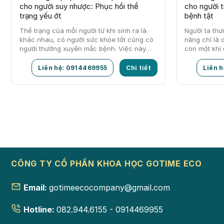
cho người suy nhược: Phục hồi thể
cho người t
trạng yếu ớt
bệnh tật
Thể trạng của mỗi người từ khi sinh ra là
Người ta th
khác nhau, có người sức khỏe tốt cũng có
năng chỉ là 
người thường xuyên mắc bệnh. Việc này
còn một khi
dẫn đến…
thuốc…
Liên hệ: 0914469955
Chi tiết
Liên 
CÔNG TY CỔ PHẦN KHOA HỌC GOTIME ECO
Email:
gotimeecocompany@gmail.com
Hotline:
082.944.6155 - 0914469955