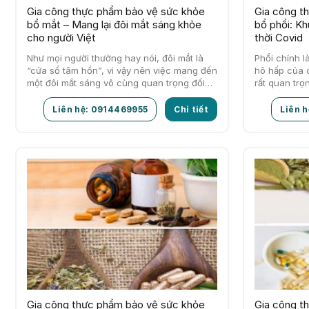
Gia công thực phẩm bảo vệ sức khỏe
Gia công t
bổ mắt – Mang lại đôi mắt sáng khỏe
bổ phổi: K
cho người Việt
thời Covid
Như mọi người thường hay nói, đôi mắt là
Phổi chính 
“cửa sổ tâm hồn”, vì vậy nên việc mang đến
hô hấp của c
một đôi mắt sáng vô cùng quan trọng đối…
rất quan trọ
Liên hệ: 0914469955
Chi tiết
Liên 
Gia công thực phẩm bảo vệ sức khỏe
Gia công t