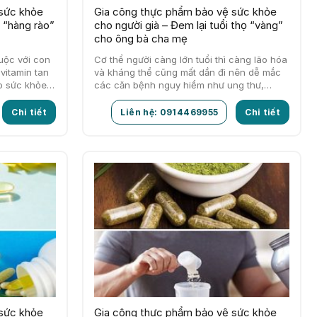
 sức khỏe
Gia công thực phẩm bảo vệ sức khỏe
 “hàng rào”
cho người già – Đem lại tuổi thọ “vàng”
cho ông bà cha mẹ
uộc với con
Cơ thể người càng lớn tuổi thì càng lão hóa
 vitamin tan
và kháng thể cũng mất dần đi nên dễ mắc
ho sức khỏe…
các căn bệnh nguy hiểm như ung thư,…
Chi tiết
Liên hệ: 0914469955
Chi tiết
 sức khỏe
Gia công thực phẩm bảo vệ sức khỏe