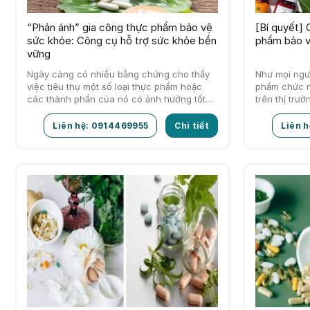
“Phản ánh” gia công thực phẩm bảo vệ
[Bí quyết] 
sức khỏe: Công cụ hỗ trợ sức khỏe bền
phẩm bảo v
vững
Ngày càng có nhiều bằng chứng cho thấy
Như mọi ngư
việc tiêu thụ một số loại thực phẩm hoặc
phẩm chức n
các thành phần của nó có ảnh hưởng tốt
trên thị trư
đến sức…
doanh thực
Liên hệ: 0914469955
Chi tiết
Liên 