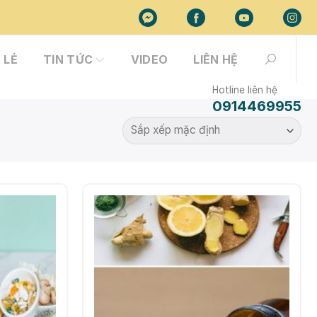
 LẺ
TIN TỨC
VIDEO
LIÊN HỆ
Hotline liên hệ
0914469955