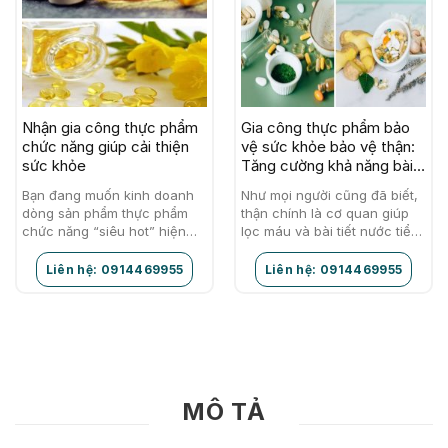
Nhận gia công thực phẩm
Gia công thực phẩm bảo
chức năng giúp cải thiện
vệ sức khỏe bảo vệ thận:
sức khỏe
Tăng cường khả năng bài
tiết
Bạn đang muốn kinh doanh
Như mọi người cũng đã biết,
dòng sản phẩm thực phẩm
thận chính là cơ quan giúp
chức năng “siêu hot” hiện
lọc máu và bài tiết nước tiểu
nay? Bạn đang lo lắng vì kinh
ra bên ngoài. Máu và chất
phí của mình không đủ để…
thải sau khi…
Liên hệ: 0914469955
Liên hệ: 0914469955
MÔ TẢ