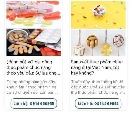
[Bùng nổ] với gia công
Sản xuất thực phẩm chức
thực phẩm chức năng
năng ở tại Việt Nam, tốt
theo yêu cầu: Sự lựa chọn
hay không?
hoàn hảo cho doanh
Trong những năm gần đây,
Trước đây, theo thống kê thì
nghiệp
khái niệm " thực phẩm " đã
các nước Châu Âu là nơi tiêu
có sự chuyển đổi căn bản
thụ thực phẩm chức năng với
đến mức quy cho thực phẩm,
số lượng nhất nhất trên khắp
ngoài các đặc tính…
thế giới. Vì…
Liên hệ: 0914469955
Liên hệ: 0914469955