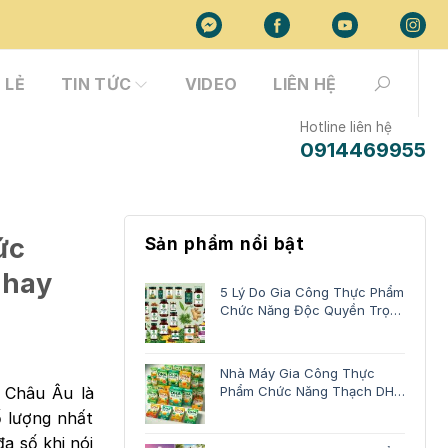
 LẺ
TIN TỨC
VIDEO
LIÊN HỆ
Hotline liên hệ
0914469955
ức
Sản phẩm nổi bật
 hay
5 Lý Do Gia Công Thực Phẩm
Chức Năng Độc Quyền Trọn
Gói
Nhà Máy Gia Công Thực
 Châu Âu là
Phẩm Chức Năng Thạch DHA
Trọn Gói
ố lượng nhất
đa số khi nói