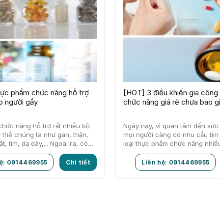
hực phẩm chức năng hỗ trợ
[HOT] 3 điều khiến gia côn
o người gầy
chức năng giá rẻ chưa bao gi
hức năng hỗ trợ rất nhiều bộ
Ngày nay, vì quan tâm đến sứ
 thể chúng ta như gan, thận,
mọi người càng có nhu cầu tì
, tim, dạ dày,... Ngoài ra, còn
loại thực phẩm chức năng nhiề
nhiên, đó…
hệ: 0914469955
Chi tiết
Liên hệ: 0914469955