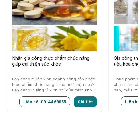
Nhận gia công thực phẩm chức năng
Gia công t
giúp cải thiện sức khỏe
tiêu hóa ch
Bạn đang muốn kinh doanh dòng sản phẩm
Thực phẩm c
thực phẩm chức năng “siêu hot” hiện nay?
phận trên cơ
Bạn đang lo lắng vì kinh phí của mình không
não, máu, mắt
đủ để…
hỗ…
Liên hệ: 0914469955
Chi tiết
Liên 