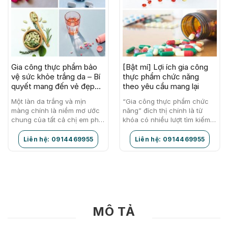
Gia công thực phẩm bảo
[Bật mí] Lợi ích gia công
vệ sức khỏe trắng da – Bí
thực phẩm chức năng
quyết mang đến vẻ đẹp
theo yêu cầu mang lại
chuẩn Á Đông
Một làn da trắng và mịn
“Gia công thực phẩm chức
màng chính là niềm mơ ước
năng” đích thị chính là từ
chung của tất cả chị em phụ
khóa có nhiều lượt tìm kiếm
nữ. Hàn Quốc chính là hình
nhất trên các trang web hiện
mẫu lý tưởng…
nay. Nói về dịch vụ…
Liên hệ: 0914469955
Liên hệ: 0914469955
MÔ TẢ