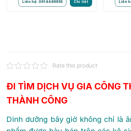
Liên hệ: 0914469955
Chi tiết
Liên 
Rate this product
ĐI TÌM DỊCH VỤ GIA CÔNG
THÀNH CÔNG
Dinh dưỡng bây giờ không chỉ là 
phẩm được bày bán trên các kệ si