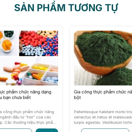
SẢN PHẨM TƯƠNG TỰ
hực phẩm chức năng dạng
Gia công thực phẩm chức n
u bạn chưa biết
bột
ia công thực phẩm chức năng
Pellentesque habitant morbi tri
 ngành đầu tư “hot” của các
senectus et netus et malesuad
p. Các thương hiệu thực phẩm
turpis egestas. Vestibulum tort
ngày càng…
feugiat vitae, ultricies eget, te