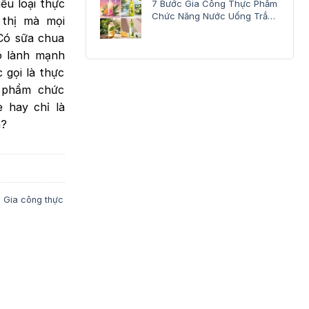
ều loại thực
7 Bước Gia Công Thực Phẩm
Chức Năng Nước Uống Trắng
 thị mà mọi
Da
Có sữa chua
éo lành mạnh
 gọi là thực
 phẩm chức
 hay chỉ là
m?
,
Gia công thực