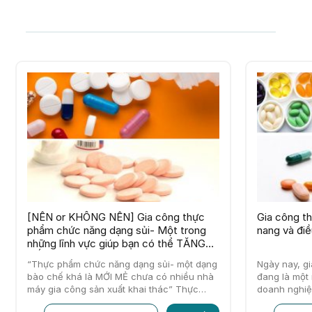
[NÊN or KHÔNG NÊN] Gia công thực
Gia công t
phẩm chức năng dạng sủi- Một trong
nang và điề
những lĩnh vực giúp bạn có thể TĂNG
TỐC thành công
“Thực phẩm chức năng dạng sủi- một dạng
Ngày nay, g
bào chế khá là MỚI MẺ chưa có nhiều nhà
đang là một
máy gia công sản xuất khai thác” Thực
doanh nghiệ
phẩm bải…
chức năng 