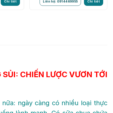
Chi tiết
Liên hệ: 0914469955
Chi tiết
SỦI: CHIẾN LƯỢC VƯƠN TỚI
nữa: ngày càng có nhiều loại thực
 uống lành mạnh. Có sữa chua chứa