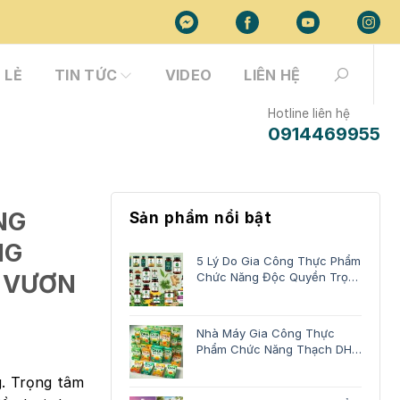
 LẺ
TIN TỨC
VIDEO
LIÊN HỆ
Hotline liên hệ
0914469955
NG
Sản phẩm nổi bật
NG
5 Lý Do Gia Công Thực Phẩm
C VƯƠN
Chức Năng Độc Quyền Trọn
Gói
Nhà Máy Gia Công Thực
Phẩm Chức Năng Thạch DHA
Trọn Gói
g. Trọng tâm