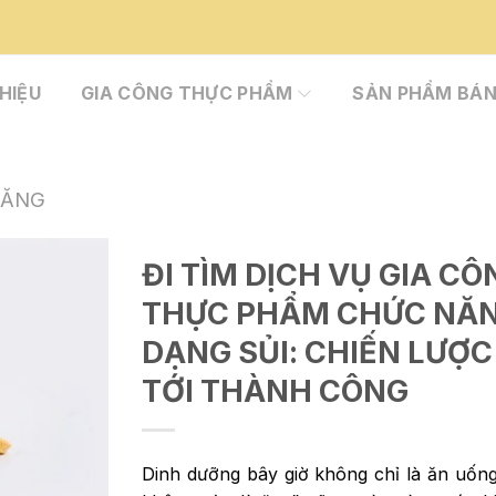
THIỆU
GIA CÔNG THỰC PHẨM
SẢN PHẨM BÁN
NĂNG
ĐI TÌM DỊCH VỤ GIA CÔ
THỰC PHẨM CHỨC NĂ
DẠNG SỦI: CHIẾN LƯỢ
TỚI THÀNH CÔNG
Dinh dưỡng bây giờ không chỉ là ăn uốn