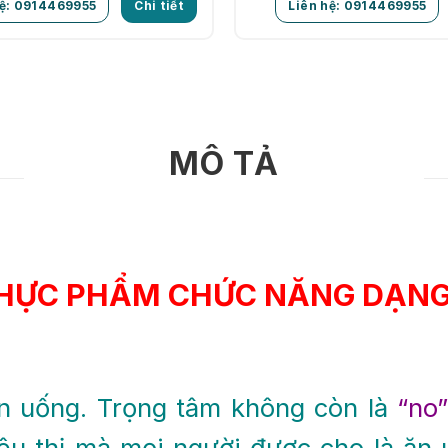
ante.
hệ: 0914469955
Chi tiết
Liên hệ: 0914469955
MÔ TẢ
 THỰC PHẨM CHỨC NĂNG DẠNG 
ăn uống. Trọng tâm không còn là
“no”
êu thị mà mọi người được cho là ăn