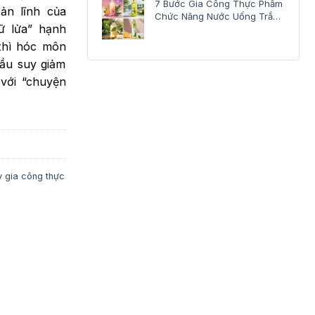
7 Bước Gia Công Thực Phẩm
ản lĩnh của
Chức Năng Nước Uống Trắng
ữ lửa” hạnh
Da
 thì hóc môn
đầu suy giảm
với “chuyện
 gia công thực