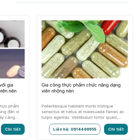
với gia
Gia công thực phẩm chức năng dạng
iên nén
viên nhộng nén
 thực phẩm
Pellentesque habitant morbi tristique
ng đắn vì
senectus et netus et malesuada fames ac
ày càng
turpis egestas. Vestibulum tortor quam,
feugiat vitae, ultricies eget, tempor sit amet,
ante.
Chi tiết
Liên hệ: 0914469955
Chi tiết