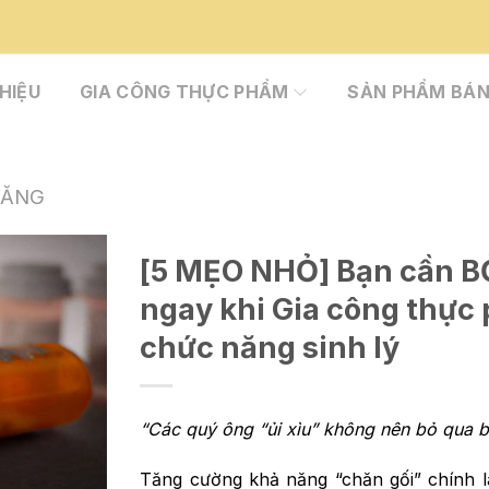
THIỆU
GIA CÔNG THỰC PHẨM
SẢN PHẨM BÁN
NĂNG
[5 MẸO NHỎ] Bạn cần B
ngay khi Gia công thực
chức năng sinh lý
“Các quý ông “ủi xìu” không nên bỏ qua bà
Tăng cường khả năng “chăn gối” chính 