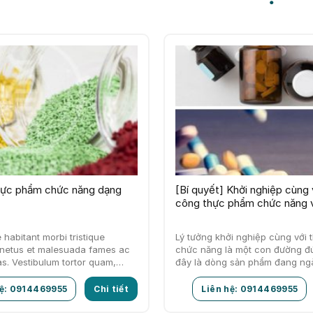
hực phẩm chức năng dạng
[Bí quyết] Khởi nghiệp cùng 
công thực phẩm chức năng v
 habitant morbi tristique
Lý tưởng khởi nghiệp cùng với
 netus et malesuada fames ac
chức năng là một con đường đú
as. Vestibulum tortor quam,
đây là dòng sản phẩm đang ng
, ultricies eget, tempor sit amet,
được ưa chuộng…
hệ: 0914469955
Chi tiết
Liên hệ: 0914469955