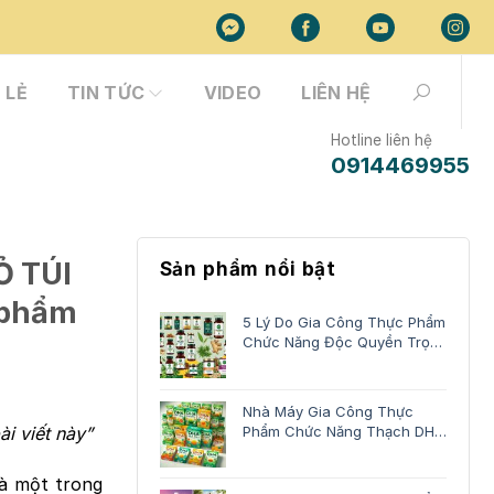
 LẺ
TIN TỨC
VIDEO
LIÊN HỆ
Hotline liên hệ
0914469955
Ỏ TÚI
Sản phẩm nổi bật
 phẩm
5 Lý Do Gia Công Thực Phẩm
Chức Năng Độc Quyền Trọn
Gói
Nhà Máy Gia Công Thực
i viết này”
Phẩm Chức Năng Thạch DHA
Trọn Gói
là một trong