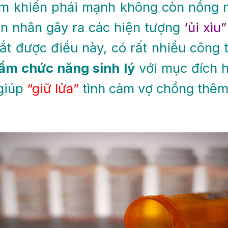
ảm khiến phái mạnh không còn nồng 
ên nhân gây ra các hiện tượng
‘ủi xìu”
t được điều này, có rất nhiều công
ẩm chức năng sinh lý
với mục đích h
 giúp
“giữ lửa”
tình cảm vợ chồng thêm