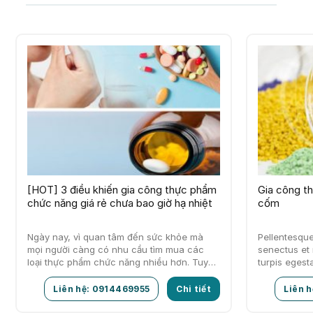
[HOT] 3 điều khiến gia công thực phẩm
Gia công t
chức năng giá rẻ chưa bao giờ hạ nhiệt
cốm
Ngày nay, vì quan tâm đến sức khỏe mà
Pellentesque
mọi người càng có nhu cầu tìm mua các
senectus et
loại thực phẩm chức năng nhiều hơn. Tuy
turpis egest
nhiên, đó…
feugiat vitae
ante.
Liên hệ: 0914469955
Chi tiết
Liên 