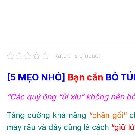
Rate this product
[5 MẸO NHỎ]
Bạn cần
BỎ TÚ
“Các quý ông “ủi xìu” không nên bỏ
Tăng cường khả năng
“chăn gối”
ch
mày râu và đây cũng là cách
“giữ l