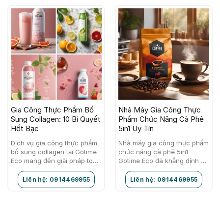
Gia Công Thực Phẩm Bổ
Nhà Máy Gia Công Thực
Sung Collagen: 10 Bí Quyết
Phẩm Chức Năng Cà Phê
Hốt Bạc
5in1 Uy Tín
Dịch vụ gia công thực phẩm
Nhà máy gia công thực phẩm
bổ sung collagen tại Gotime
chức năng cà phê 5in1
Eco mang đến giải pháp toàn
Gotime Eco đã khẳng định vị
diện cho các thương hiệu
thế của mình trong ngành
mong muốn phát triển sản
thực phẩm nhờ vào chất
Liên hệ: 0914469955
Liên hệ: 0914469955
phẩm…
lượng…