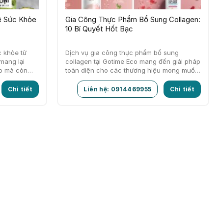
ệ Sức Khỏe
Gia Công Thực Phẩm Bổ Sung Collagen:
10 Bí Quyết Hốt Bạc
 khỏe từ
Dịch vụ gia công thực phẩm bổ sung
mang lại
collagen tại Gotime Eco mang đến giải pháp
o mà còn
toàn diện cho các thương hiệu mong muốn
phát triển sản phẩm…
Chi tiết
Liên hệ: 0914469955
Chi tiết