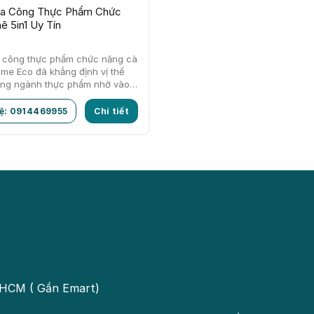
a Công Thực Phẩm Chức
 5in1 Uy Tín
 công thực phẩm chức năng cà
ime Eco đã khẳng định vị thế
ong ngành thực phẩm nhờ vào
hệ: 0914469955
Chi tiết
TPHCM ( Gần Emart)