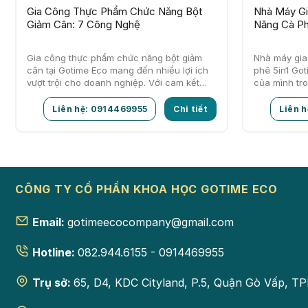
Gia Công Thực Phẩm Chức Năng Bột
Nhà Máy Gi
Giảm Cân: 7 Công Nghệ
Năng Cà Phê
Gia công thực phẩm chức năng bột giảm
Nhà máy gia
cân tại Gotime Eco mang đến nhiều lợi ích
phê 5in1 Got
vượt trội cho doanh nghiệp. Với cam kết
của mình tr
chất lượng cao,…
chất lượng…
Liên hệ: 0914469955
Chi tiết
Liên 
CÔNG TY CỔ PHẦN KHOA HỌC GOTIME ECO
Email:
gotimeecocompany@gmail.com
Hotline:
082.944.6155 - 0914469955
Trụ sở:
65, D4, KDC Cityland, P.5, Quận Gò Vấp, 