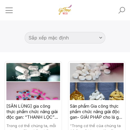
Skip
to
content
[SĂN LÙNG] gia công
Sản phẩm Gia công thực
thực phẩm chức năng giải
phẩm chức năng giải độc
độc gan: “THANH LỌC”
gan- GIẢI PHÁP cho lá gan
cơ thể từ bên trong
của bạn
Trong cơ thể chúng ta, mỗi
“Trong cơ thể của chúng ta