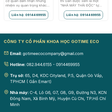
cơ quan đảm nhận những
thì Gan được xem là một
nhiệm vụ quan trọng khác
“NHÀ MÁY THẢI ĐỘC” tự
nhau và gan là một cơ quan
nhiên”. Nó sẽ giúp đào thải,
hoạt động khá chăm chỉ…
lọc sạch hay loại bỏ…
Liên hệ: 0914469955
Liên hệ: 0914469955
CÔNG TY CỔ PHẦN KHOA HỌC GOTIME ECO
Email:
gotimeecocompany@gmail.com
Hotline:
082.944.6155 - 0914469955
Trụ sở:
65, D4, KDC Cityland, P.5, Quận Gò Vấp,
TPHCM ( Gần Emart)
Nhà máy:
C-4, Lô G6, G7, G8, G9, Đường N3, KCN
Đông Nam, Xã Bình Mỹ, Huyện Củ Chi, TP.Hồ Chí
Minh