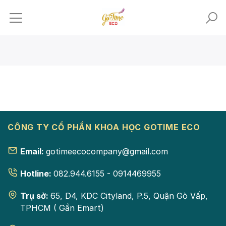
Skip
to
content
CÔNG TY CỔ PHẦN KHOA HỌC GOTIME ECO
Email:
gotimeecocompany@gmail.com
Hotline:
082.944.6155 - 0914469955
Trụ sở:
65, D4, KDC Cityland, P.5, Quận Gò Vấp,
TPHCM ( Gần Emart)