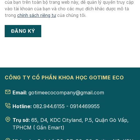
của bạn trên toàn bộ trang web này, để quản lý quyền truy cập
vào tài khoản của bạn và cho các mục đích khác được mô tả
trong
chính sách riêng tư
của chúng tôi.
ĐĂNG KÝ
CÔNG TY CỔ PHẦN KHOA HỌC GOTIME ECO
Email:
gotimeecocompany@gmail.com
Hotline:
082.944.6155 - 0914469955
Trụ sở:
65, D4, KDC Cityland, P.5, Quận Gò Vấp,
TPHCM ( Gần Emart)