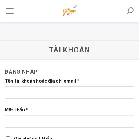
Skip
to
content
TÀI KHOẢN
ĐĂNG NHẬP
Tên tài khoản hoặc địa chỉ email
*
Mật khẩu
*
Ghi nhớ mật khẩu