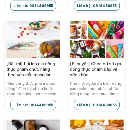
ảnh hưởng tốt đến sức…
những BÍ KÍP thể hiện sự…
Liên hệ: 0914469955
Liên hệ: 0914469955
[Bật mí] Lợi ích gia công
[Bí quyết] Chọn cơ sở gia
thực phẩm chức năng
công thực phẩm bảo vệ
theo yêu cầu mang lại
sức khỏe
“Gia công thực phẩm chức
Như mọi người đã biết, dòng
năng” đích thị chính là từ
sản phẩm thực phẩm chức
khóa có nhiều lượt tìm kiếm
năng đang “làm mưa làm gió”
nhất trên các trang web hiện
trên thị trường hiện nay.
nay. Nói về dịch vụ…
Nhiều cơ sở kinh doanh
Liên hệ: 0914469955
Liên hệ: 0914469955
thực…