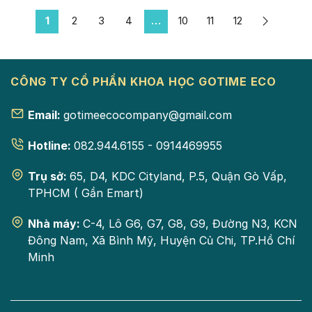
1
2
3
4
…
10
11
12
CÔNG TY CỔ PHẦN KHOA HỌC GOTIME ECO
Email:
gotimeecocompany@gmail.com
Hotline:
082.944.6155 - 0914469955
Trụ sở:
65, D4, KDC Cityland, P.5, Quận Gò Vấp,
TPHCM ( Gần Emart)
Nhà máy:
C-4, Lô G6, G7, G8, G9, Đường N3, KCN
Đông Nam, Xã Bình Mỹ, Huyện Củ Chi, TP.Hồ Chí
Minh