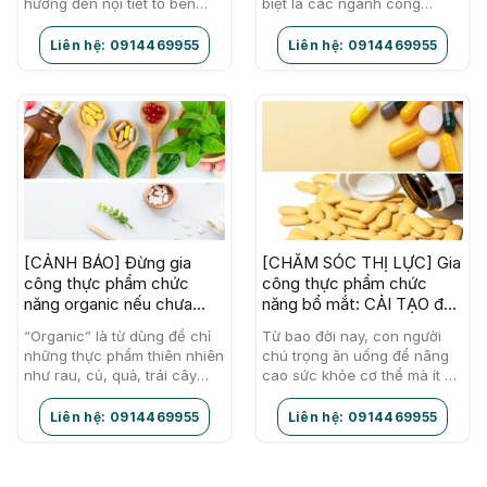
hưởng đến nội tiết tố bên
biệt là các ngành công
trong cơ thể bởi chế độ ăn
nghiệp thực phẩm. Nhu cầu
uống không…
sức khỏe của mỗi người
Liên hệ: 0914469955
Liên hệ: 0914469955
ngày…
[CẢNH BÁO] Đừng gia
[CHĂM SÓC THỊ LỰC] Gia
công thực phẩm chức
công thực phẩm chức
năng organic nếu chưa
năng bổ mắt: CẢI TẠO đôi
biết về công ty chúng tôi
mắt khỏe, tinh anh
“Organic” là từ dùng để chỉ
Từ bao đời nay, con người
những thực phẩm thiên nhiên
chú trọng ăn uống để nâng
như rau, củ, quả, trái cây
cao sức khỏe cơ thể mà ít ai
sạch, không hóa chất, không
quan tâm đến “vận mệnh”
phân bón, thuốc trừ sâu.
của đôi mắt.…
Liên hệ: 0914469955
Liên hệ: 0914469955
Thực…