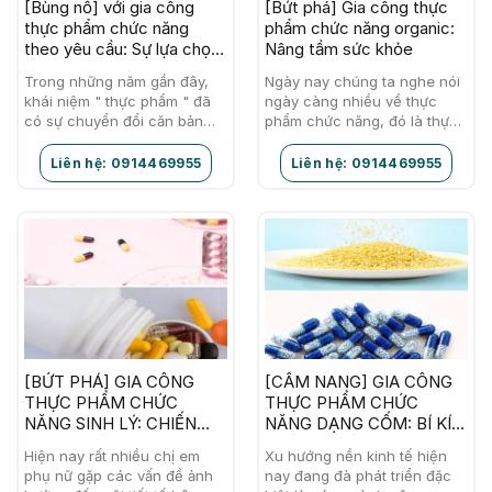
[Bùng nổ] với gia công
[Bứt phá] Gia công thực
thực phẩm chức năng
phẩm chức năng organic:
theo yêu cầu: Sự lựa chọn
Nâng tầm sức khỏe
hoàn hảo cho doanh
Trong những năm gần đây,
Ngày nay chúng ta nghe nói
nghiệp
khái niệm " thực phẩm " đã
ngày càng nhiều về thực
có sự chuyển đổi căn bản
phẩm chức năng, đó là thực
đến mức quy cho thực phẩm,
phẩm có khả năng cải thiện
ngoài các đặc tính…
mức độ hạnh phúc và…
Liên hệ: 0914469955
Liên hệ: 0914469955
[BỨT PHÁ] GIA CÔNG
[CẨM NANG] GIA CÔNG
THỰC PHẨM CHỨC
THỰC PHẨM CHỨC
NĂNG SINH LÝ: CHIẾN
NĂNG DẠNG CỐM: BÍ KÍP
LƯỢC CHĂM SÓC CƠ
KHỞI NGHIỆP THÀNH
Hiện nay rất nhiều chị em
Xu hướng nền kinh tế hiện
THỂ HOÀN HẢO
CÔNG
phụ nữ gặp các vấn đề ảnh
nay đang đà phát triển đặc