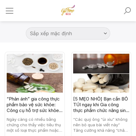
Skip
to
content
“Phản ánh” gia công thực
[5 MẸO NHỎ] Bạn cần BỎ
phẩm bảo vệ sức khỏe:
TÚI ngay khi Gia công
Công cụ hỗ trợ sức khỏe
thực phẩm chức năng sinh
bền vững
lý
Ngày càng có nhiều bằng
“Các quý ông “ủi xìu” không
chứng cho thấy việc tiêu thụ
nên bỏ qua bài viết này”
một số loại thực phẩm hoặc
Tăng cường khả năng “chăn
các thành phần của nó có
gối” chính là một trong