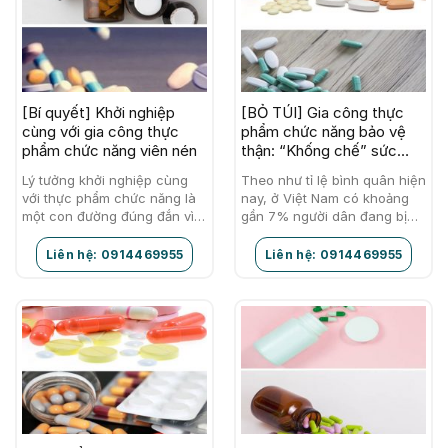
[Bí quyết] Khởi nghiệp
[BỎ TÚI] Gia công thực
cùng với gia công thực
phẩm chức năng bảo vệ
phẩm chức năng viên nén
thận: “Khống chế” sức
khỏe cơ thể
Lý tưởng khởi nghiệp cùng
Theo như tỉ lệ bình quân hiện
với thực phẩm chức năng là
nay, ở Việt Nam có khoảng
một con đường đúng đắn vì
gần 7% người dân đang bị
đây là dòng sản phẩm đang
các bệnh liên quan đến thận
ngày càng được ưa
và tình trạng…
Liên hệ: 0914469955
Liên hệ: 0914469955
chuộng…