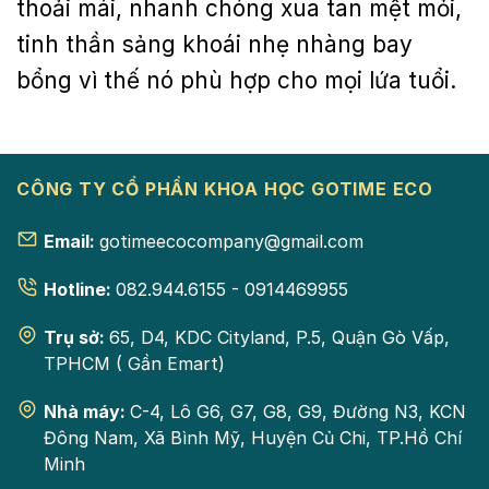
thoải mái, nhanh chóng xua tan mệt mỏi,
tinh thần sảng khoái nhẹ nhàng bay
bổng vì thế nó phù hợp cho mọi lứa tuổi.
CÔNG TY CỔ PHẦN KHOA HỌC GOTIME ECO
Email:
gotimeecocompany@gmail.com
Hotline:
082.944.6155 - 0914469955
Trụ sở:
65, D4, KDC Cityland, P.5, Quận Gò Vấp,
TPHCM ( Gần Emart)
Nhà máy:
C-4, Lô G6, G7, G8, G9, Đường N3, KCN
Đông Nam, Xã Bình Mỹ, Huyện Củ Chi, TP.Hồ Chí
Minh