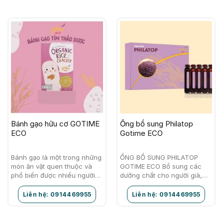
Bánh gạo hữu cơ GOTIME
Ống bổ sung Philatop
ECO
Gotime ECO
Bánh gạo là một trong những
ỐNG BỔ SUNG PHILATOP
món ăn vật quen thuộc và
GOTIME ECO Bổ sung các
phổ biến được nhiều người
dưỡng chất cho người già,
yêu thích từ người lớn đến trẻ
trẻ nhỏ suy dinh dưỡng hay
nhỏ. Với ý tưởng…
những người vừa ốm dậy Đối
Liên hệ: 0914469955
Liên hệ: 0914469955
với người…