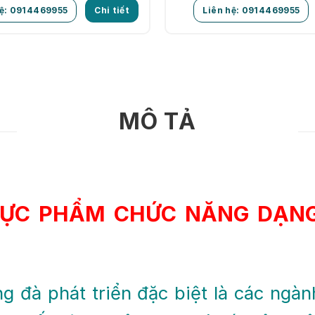
ante.
hệ: 0914469955
Chi tiết
Liên hệ: 0914469955
MÔ TẢ
ỰC PHẨM CHỨC NĂNG DẠNG 
g đà phát triển đặc biệt là các ng