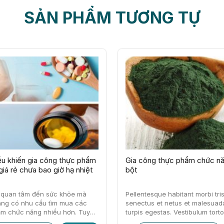
SẢN PHẨM TƯƠNG TỰ
ều khiến gia công thực phẩm
Gia công thực phẩm chức n
iá rẻ chưa bao giờ hạ nhiệt
bột
ì quan tâm đến sức khỏe mà
Pellentesque habitant morbi tri
àng có nhu cầu tìm mua các
senectus et netus et malesuad
hẩm chức năng nhiều hơn. Tuy
turpis egestas. Vestibulum tort
feugiat vitae, ultricies eget, te