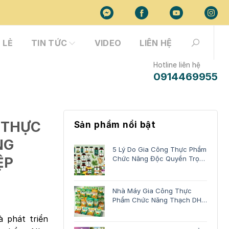
 LẺ
TIN TỨC
VIDEO
LIÊN HỆ
Hotline liên hệ
0914469955
 THỰC
Sản phẩm nổi bật
NG
5 Lý Do Gia Công Thực Phẩm
ỆP
Chức Năng Độc Quyền Trọn
Gói
Nhà Máy Gia Công Thực
Phẩm Chức Năng Thạch DHA
Trọn Gói
 phát triển