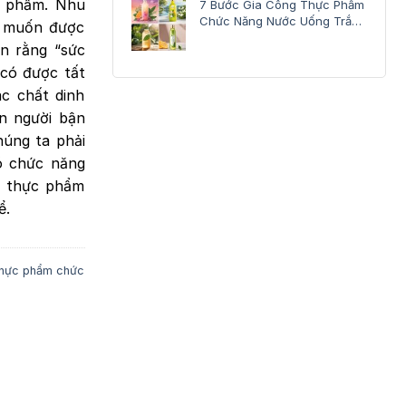
c phẩm. Nhu
7 Bước Gia Công Thực Phẩm
Chức Năng Nước Uống Trắng
g muốn được
Da
n rằng “sức
 có được tất
c chất dinh
on người bận
húng ta phải
ó chức năng
ó thực phẩm
ể.
hực phẩm chức