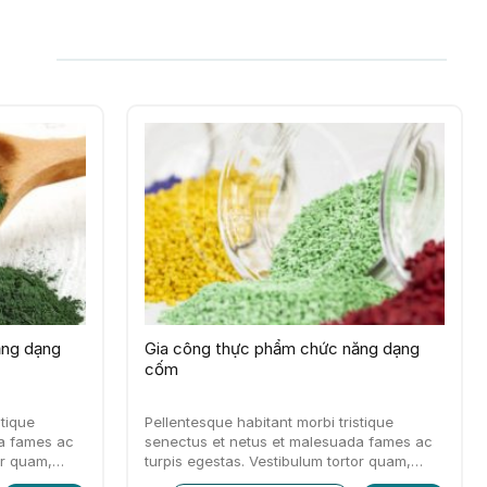
ăng dạng
Gia công thực phẩm chức năng dạng
cốm
stique
Pellentesque habitant morbi tristique
a fames ac
senectus et netus et malesuada fames ac
or quam,
turpis egestas. Vestibulum tortor quam,
mpor sit amet,
feugiat vitae, ultricies eget, tempor sit amet,