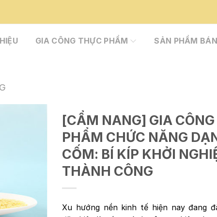
THIỆU
GIA CÔNG THỰC PHẨM
SẢN PHẨM BÁN
NG
[CẨM NANG] GIA CÔNG
PHẨM CHỨC NĂNG DẠ
CỐM: BÍ KÍP KHỞI NGHI
THÀNH CÔNG
Xu hướng nền kinh tế hiện nay đang đà